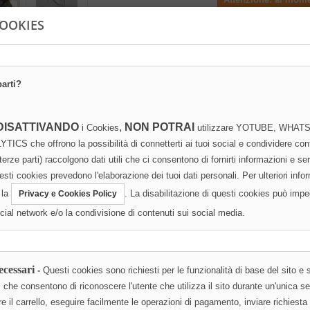
prodotti in magazzi
COOKIES
richiedere disponibil
ore!
Info disponibi
parti?
DISATTIVANDO
,
NON POTRAI
i Cookies
utilizzare YOTUBE, WHA
CONDIVIDI IL PRODOT
che offrono la possibilità di connetterti ai tuoi social e condividere cont
 terze parti) raccolgono dati utili che ci consentono di fornirti informazioni e se
Share
Em
uesti cookies prevedono l'elaborazione dei tuoi dati personali. Per ulteriori info
 la
. La disabilitazione di questi cookies può impe
Privacy e Cookies Policy
Twitta
Condiv
ocial network e/o la condivisione di contenuti sui social media.
ecessari
-
Questi cookies sono richiesti per le funzionalità di base del sito e
TAGLI
ies che consentono di riconoscere l'utente che utilizza il sito durante un'unica 
 il carrello, eseguire facilmente le operazioni di pagamento, inviare richiesta 