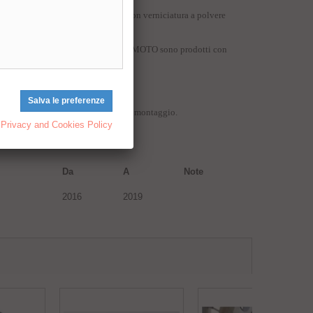
19, realizzato in tubi d'acciaio con verniciatura a polvere
oad, Naked e Touring. I paramotori RDMOTO sono prodotti con
a 22mm e 25mm.
termica speciale.
iaio - lato destro e sinistro e kit montaggio.
Privacy and Cookies Policy
Da
A
Note
2016
2019