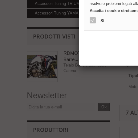
Accessori Tuning TRIUMPH
risolvere problemi legati al
Telaio 
Accetta i cookie strettam
trattat
Accessori Tuning YAMAHA
Sì
I param
tubi di
Vengono
PRODOTTI VISTI
Le istr
Note:
-
RDMOTO Telaio
Barre...
Quest
Telaio Barre Paramotore
Carena...
Tipo
Moto
Newsletter
Ok
7 AL
PRODUTTORI