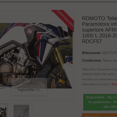
CONSEGNA FREE
RDMOTO Telai
Paramotore inf
superiore AF
1000 L 2016-2
RDCF57
Riferimento
RDCF57KD
Condizione:
Nuovo pr
Telaio Barre Paramotore Care
AFRICA TWIN CRF 1000 L 20
d'acciaio con verniciatura a 
Visualizza
Disponibile in 2 colore.
Modi
ingrandito
Disponibile - Da 2 
la spedizione - R
alle ult
Attenzione: al mom