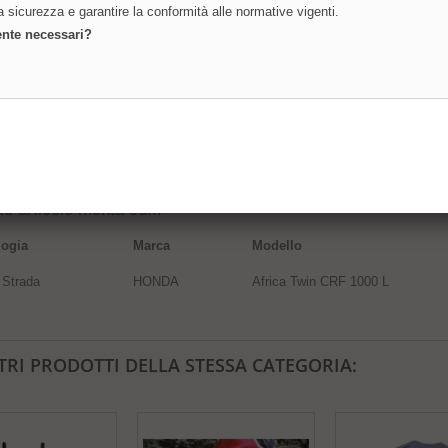
la sicurezza e garantire la conformità alle normative vigenti.
Barre Paramotore Carena inferiore e superiore per AFRICA TWIN CRF 1000 L 2016-20
ente necessari?
a termicamente. Disponibile in 2 colore.
otori sono la protezione migliore nel caso di caduta delle motociclette tipo Offr
 acciaio di vari diametri, i più frequentamente usati sono quelli con il diametro d
 forniti maggiormente in nera; la verniciatura è a polvere con una successiva cura 
uzioni di montaggio che fanno parte dei paramotori sono naturalmente allegate.
 superiore e inferiore - ATTENZIONE: non monta su DCT - per DCT usare RDCF68 - acc
o articolo monta su...
logia
Marca
Modello
 Strada
HONDA
Africa Twin CRF 1000 L
TRI PRODOTTI DELLA STESSA CATEGORIA: