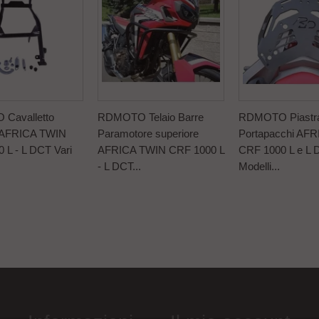
Cavalletto
RDMOTO Telaio Barre
RDMOTO Piastr
e AFRICA TWIN
Paramotore superiore
Portapacchi AF
 L - L DCT Vari
AFRICA TWIN CRF 1000 L
CRF 1000 L e L 
- L DCT...
Modelli...