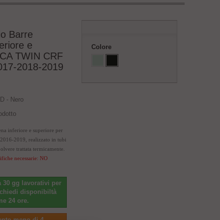
o Barre
eriore e
Colore
RICA TWIN CRF
017-2018-2019
 - Nero
odotto
na inferiore e superiore per
16-2019, realizzato in tubi
polvere trattata termicamente.
fiche necessarie: NO
a 30 gg lavorativi per
ichiedi disponibiltà
ime 24 ore.
ento meno di 4