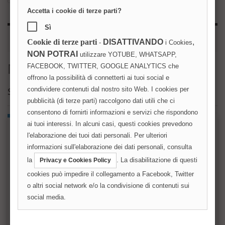
Accetta i cookie di terze parti?
Sì
CATEGORIE PRODOTTI
Cookie di terze parti
DISATTIVANDO
,
-
i Cookies
NON POTRAI
utilizzare YOTUBE, WHATSAPP,
Newsletter
FACEBOOK, TWITTER, GOOGLE ANALYTICS che
offrono la possibilità di connetterti ai tuoi social e
condividere contenuti dal nostro sito Web. I cookies per
SERVIZIO CLIENTI - CONTATTACI
pubblicità (di terze parti) raccolgono dati utili che ci
consentono di fornirti informazioni e servizi che rispondono
ai tuoi interessi. In alcuni casi, questi cookies prevedono
l'elaborazione dei tuoi dati personali. Per ulteriori
INVIA UN MESSAGGIO
informazioni sull'elaborazione dei dati personali, consulta
Intestazione oggetto
la
. La disabilitazione di questi
Privacy e Cookies Policy
cookies può impedire il collegamento a Facebook, Twitter
o altri social network e/o la condivisione di contenuti sui
Indirizzo email
social media.
Allegato